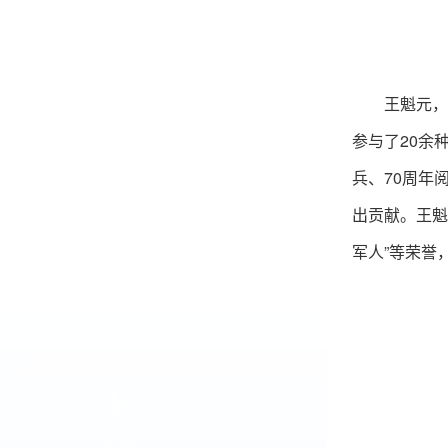
王魁元，
参与了20余
兵、70周年
出贡献。王魁
军人”等荣誉