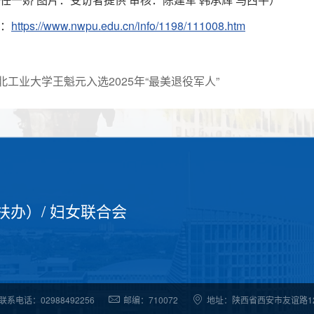
：
https://www.nwpu.edu.cn/info/1198/111008.htm
北工业大学王魁元入选2025年“最美退役军人”
扶办）
/
妇女联合会
联系电话：02988492256
邮编：710072
地址：陕西省西安市友谊路1