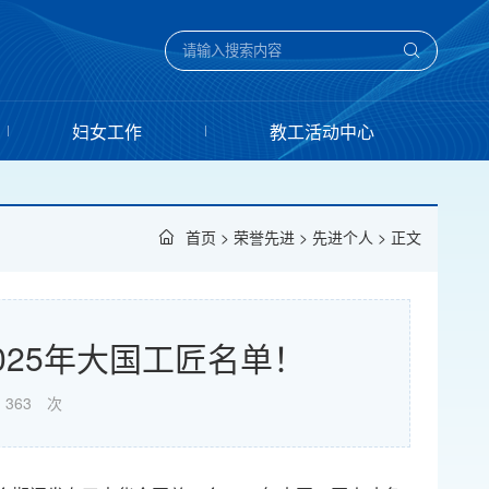
妇女工作
教工活动中心
首页
>
荣誉先进
>
先进个人
> 正文
25年大国工匠名单！
363
次