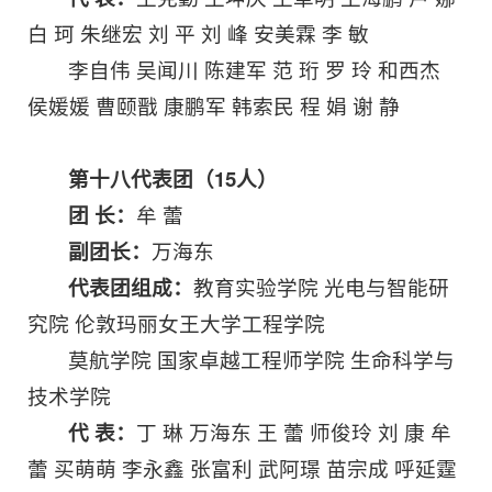
白 珂 朱继宏 刘 平 刘 峰 安美霖 李 敏
李自伟 吴闻川 陈建军 范 珩 罗 玲 和西杰
侯媛媛 曹颐戬 康鹏军 韩索民 程 娟 谢 静
第十八代表团（15人）
团 长：
牟 蕾
副团长：
万海东
代表团组成：
教育实验学院 光电与智能研
究院 伦敦玛丽女王大学工程学院
莫航学院 国家卓越工程师学院 生命科学与
技术学院
代 表：
丁 琳 万海东 王 蕾 师俊玲 刘 康 牟
蕾 买萌萌 李永鑫 张富利 武阿璟 苗宗成 呼延霆