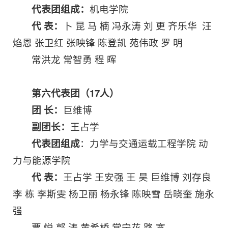
代表团组成：
机电学院
代 表：
卜 昆 马 楠 冯永涛 刘 更 齐乐华 汪
焰恩 张卫红 张映锋 陈登凯 苑伟政 罗 明
常洪龙 常智勇 程 晖
第六代表团（17人）
团 长：
巨维博
副团长：
王占学
代表团组成
：力学与交通运载工程学院 动
力与能源学院
代 表：
王占学 王安强 王 昊 巨维博 刘存良
李 栋 李斯雯 杨卫丽 杨永锋 陈映雪 岳晓奎 施永
强
贾 悦 郭 涛 黄希桥 常宁花 路 宽