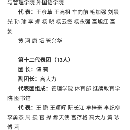
与管理学院 外国语学院
代 表：
王彦革 王高祖 车向前 毛加强 刘晨
光 孙 瑜 李 娜 杨 晓 杨云霞 杨永强 高旭红 高
㛃
黄 河 康 坛 管兴华
第十二代表团（13人）
团 长：
傅 莉
副团长：
高大力
代表团组成：
管理学院 体育部 继续教育学
院 图书馆
代 表：
王 鹏 王颖晖 阮长江 牟梓豪 李纪柳
李勇杰 周 巍 官 操 郝天侠 宫存格 高大力 黄 珍
傅 莉