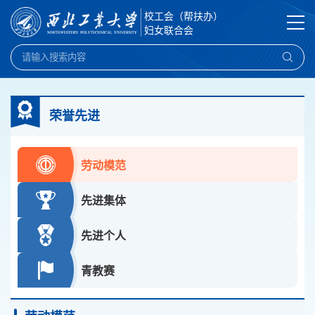
校工会（帮扶办）
妇女联合会
荣誉先进
劳动模范
先进集体
先进个人
青教赛