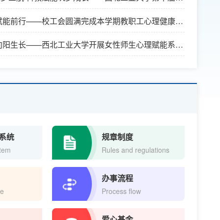
夏令营顺利开营
赋能前行——校工会圆满完成本学期教职工心理健康咨
年寒假务虚会和春季新学期中层干部
向阳生长——西北工业大学开展女性师生心理赋能系列
动
系统
规章制度
stem
Rules and regulations
办事流程
me
Process flow
爱心基金