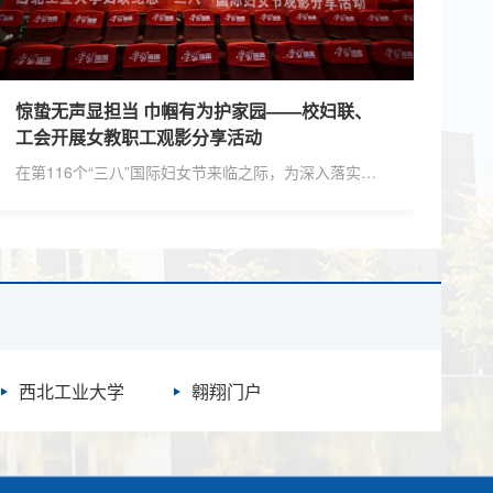
惊蛰无声显担当 巾帼有为护家园——校妇联、
工会开展女教职工观影分享活动
在第116个“三八”国际妇女节来临之际，为深入落实上
级工会“奋进‘十五五’巾帼启新程”主题活动要求，结合
我校重点工作，强化教职工国家安全意识与使命担当，
3月6日下午，校妇联、工会组织全校近百名女教职工
前往中影大唐西市影院，集中观看国安题材影片《惊蛰
无声》，以光影之力传递家国情怀，致敬英雄担当。作
为我国当代国安题材影片，《惊蛰无声》以新一代战机
隐身涂层技术泄密为叙事引线，用层层嵌套的反转剧
情、生动而有...
西北工业大学
翱翔门户