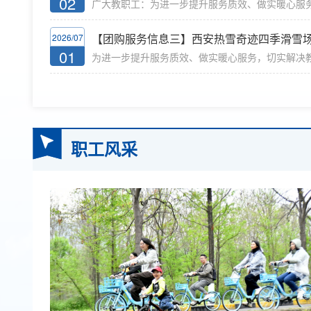
02
广大教职工：为进一步提升服务质效、做实暖心服
陆续发布，欢迎有需求的教职工自愿咨询、择优报
托管后顾之忧，校工会、妇联自去年起常态化开展“
是塑造形体，涵养气质，浸润文化的黄金阶段。...
活动。活动整合对接学校继续教育学院及多家优质
【团购服务信息三】西安热雪奇迹四季滑雪
2026/07
集中团购洽谈，为广大教职工争取专属优惠福利。
01
为进一步提升服务质效、做实暖心服务，切实解决
陆续发布，欢迎有需求的教职工自愿咨询、择优报
忧，校工会、妇联自去年起常态化开展“铸剑小少年
是音乐感知、乐感培养、动手能力提升的黄金阶...
整合对接学校继续教育学院及多家优质正规社会培
谈，为广大教职工争取专属优惠福利。目前，各类
欢迎有需求的教职工自愿咨询、择优报名。【团购优惠】
期，西工大教职工子女团购优惠价： 1398元/人/期..
职工风采