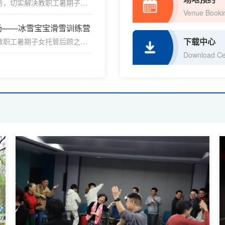
务，切实解决教职工暑期子女
名。一、项目特色青少年时期
铸剑小少年”教职工子女夏令营
Venue Booki
正规社会培训机构资源，通过
场——冰雪宝宝滑雪训练营
目前，各类夏令营团购项目正
下载中心
教职工暑期子女托管后顾之
名。一、项目特色青少年时期
”教职工子女夏令营活动。活动
Download Ce
训机构资源，通过集中团购洽
夏令营团购项目正陆续发布，
市场价： 2088元/人/
.