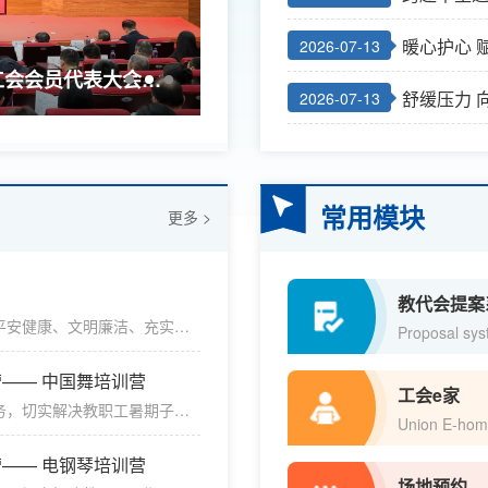
学生筑梦
暖心护心 
2026-07-13
询服务
工会会员代表大会第
校工会党支部传达学习2026
舒缓压力 
2026-07-13
会精神
工作坊活
常用模块
更多 >
教代会提案
平安健康、文明廉洁、充实愉
Proposal sy
家认真阅读、相互转告！祝全
一、守纪律・正师风1.坚持
营—— 中国舞培训营
网、传播正能量。2.严格落
工会e家
务，切实解决教职工暑期子女
德师风，树立良好职业形象。
Union E-ho
铸剑小少年”教职工子女夏令营
..
正规社会培训机构资源，通过
营—— 电钢琴培训营
目前，各类夏令营团购项目正
场地预约