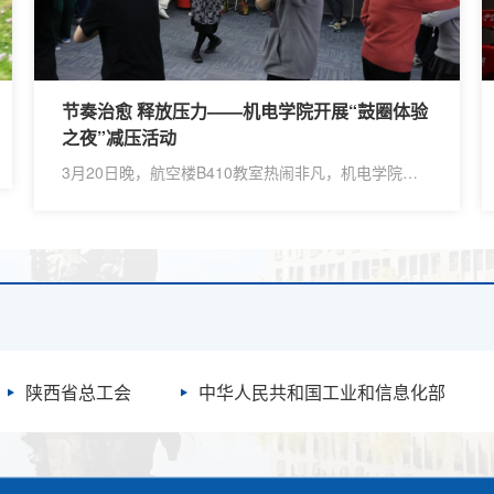
节奏治愈 释放压力——机电学院开展“鼓圈体验
之夜”减压活动
3月20日晚，航空楼B410教室热闹非凡，机电学院工
会、研究生会与校医院联合举办的“鼓圈体验之夜”如期
而至。二十余名师生围圈而坐，在节奏与欢笑中解锁身
心放松新体验，用最纯粹的快乐迎接世界助眠日的到
来。 乐器初识+趣味代号，打破陌生感活动伊始，机电
学院责任医生梁乐乐率先登场，对鼓圈及鼓圈历史进行
了分享。随后，鼓圈引导师聂佩老师逐一介绍了现场的
“宝藏乐器”——低音鼓、金贝鼓、大鼓、沙槌、金属体
鸣乐器、木制体...
陕西省总工会
中华人民共和国工业和信息化部