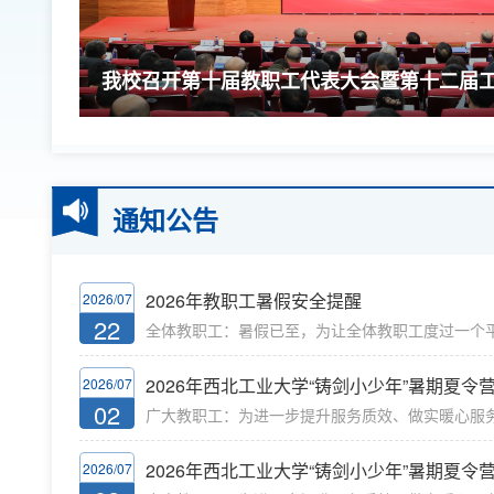
举办
我校召开第十届教职工代表大会暨第十二届
二次会议
通知公告
2026年教职工暑假安全提醒
2026/07
22
全体教职工：暑假已至，为让全体教职工度过一个
快的假期，校工会特整合发布暑假安全提醒，请大
校教职工度过一个休闲、开心、安全、祥和的暑假。
2026年西北工业大学“铸剑小少年”暑期夏令
2026/07
正确政治方向和舆论导向，不信谣、不传谣，理性上
02
广大教职工：为进一步提升服务质效、做实暖心服
实中央八项规定精神，严守廉洁自律要求，恪守师
托管后顾之忧，校工会、妇联自去年起常态化开展“
3.强化保密意识，严格遵守保密规定，不在公共场合.
活动。活动整合对接学校继续教育学院及多家优质
2026年西北工业大学“铸剑小少年”暑期夏令
2026/07
集中团购洽谈，为广大教职工争取专属优惠福利。