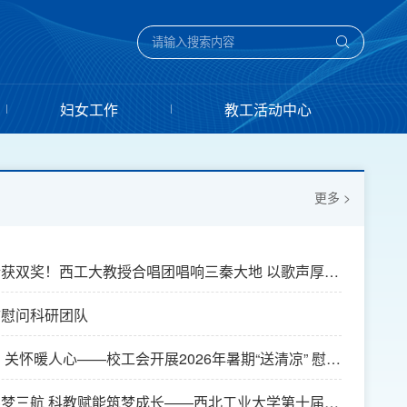
妇女工作
教工活动中心
更多 >
获双奖！西工大教授合唱团唱响三秦大地 以歌声厚植
文化
访慰问科研团队
 关怀暖人心——校工会开展2026年暑期“送清凉” 慰问
梦三航 科教赋能筑梦成长——西北工业大学第十届中