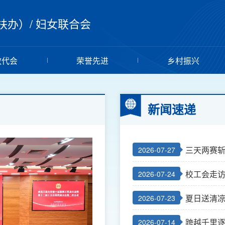
扶办）
/
妇女联合会
教代会
荣誉先进
乡村振兴
新闻速递
三天两赛斩
2026-07-27
总师育人
校工会走
2026-07-24
夏日送清凉
2026-07-23
活动
跨越千里逐
2026-07-14