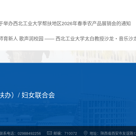
于举办西北工业大学帮扶地区2026年春季农产品展销会的通知
总师育新人 歌声润校园 —— 西北工业大学太白教授沙龙・音乐
扶办）
/
妇女联合会
联系电话：02988492256
邮编：710072
地址：陕西省西安市友谊路1