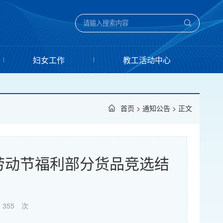
妇女工作
教工活动中心
首页
>
通知公告
> 正文
一劳动节福利部分货品竞选结
355
次