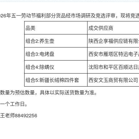
026年五一劳动节福利部分货品经市场调研及竞选评审，现将竞
品类
成交供应商
组合2:养生壶
陕西企享福供应链有限
组合3:电烤盘
西安市雁塔区特迅电子
组合4:除螨仪
沈阳市和平区百顺达日
组合5:新疆长绒棉四件套
西安文玉商贸有限公司
数量为预估数量，具体以实际送货数量为准。
一个工作日。
老师88492256