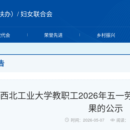
扶办）
/
妇女联合会
教代会
荣誉先进
乡村振兴
告
西北工业大学教职工2026年五
果的公示
时间：2026-05-07
阅读：