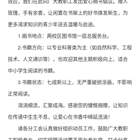
效应，我们在此向广大教职工发出爱心捐书倡议。赠人
玫瑰，手有余香，让闲置在书架上的好书焕发新生，为
更多渴求知识的青少年送去温暖与启迪。
1.捐书地点：两校区图书馆一层总服务台。
2.书籍方向：以专业科普类为主（如自然科学、工程
技术、人文通识等），也欢迎其他主题积极向上、适合
中小学生阅读的书籍。
3.书籍状态：七成新以上，无严重破损涂画，不影响
正常阅读。
涓涓细流，汇聚成海。感谢您的慷慨捐赠，让知识
在传递中生生不息，让爱心在书香中绵延流淌！
请各分工会认真做好组织动员工作，鼓励广大教职
工积极参与，切实保障活动覆盖面与参与度。打卡分享