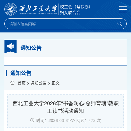
校工会（帮扶办）
妇女联合会
通知公告
通知公告
首页
>
通知公告
> 正文
西北工业大学2026年“书香润心·总师育魂”教职
工读书活动通知
时间：2026-03-31
阅读：
472
次