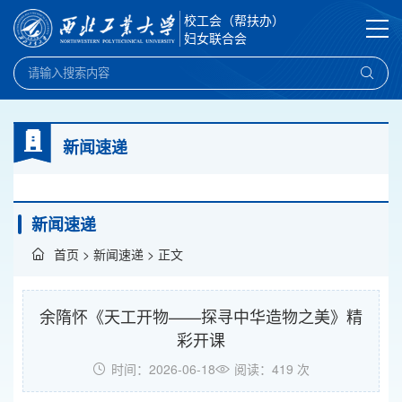
校工会（帮扶办）
妇女联合会
新闻速递
新闻速递
首页
>
新闻速递
> 正文
余隋怀《天工开物——探寻中华造物之美》精
彩开课
时间：2026-06-18
阅读：
419
次