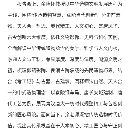
报告会上，余隋怀教授以中华造物文明发展历程为
主线，围绕“传承造物智慧、赋能当代创新”，分史前造
物、天人合一哲思、秦代精工、人文初心、盛唐风华、
古今创新六大维度，依托文物影像、史料与科研实例，
全面解读中华传统造物蕴含的美学、科学与人文内核，
融通人文与工科，兼具厚度、深度与温度。溯源文明之
初，梳理仰韶彩陶、良渚古陶承载的先民造物巧思，结
合《考工记》与古器、古建筑，阐释师法自然、天人合
一的中式造物理念；以秦陵铜车马、唐长安城建制、唐
代工艺为例，展现秦汉唐大一统时代规整精工与包容创
新的匠心风貌。面向当下，余老师深挖传统造物时代价
值，提出其传承根基在于人本初心、精工匠心与守正创