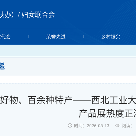
扶办）
/
妇女联合会
教代会
荣誉先进
乡村振兴
递
好物、百余种特产——西北工业大
产品展热度正
时间：2026-05-13
阅读：