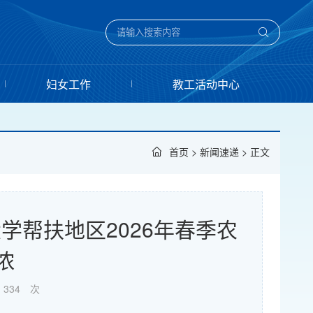
妇女工作
教工活动中心
首页
>
新闻速递
> 正文
学帮扶地区2026年春季农
浓
334
次