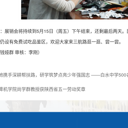
：展销会将持续到5月15日（周五）下午结束，还剩最后两天
仍设有免费试吃品鉴区，欢迎大家来三航路逛一逛、尝一尝。
钱娅群 审核：李刚）
地携手深耕帮扶路，研学筑梦点亮少年强国志 ——白水中学50
算机学院尚学群教授获陕西省五一劳动奖章