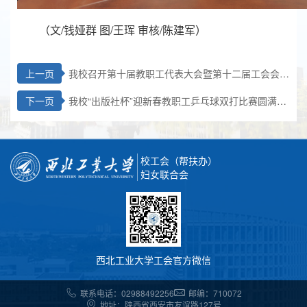
（文/钱娅群 图/王珲 审核/陈建军）
上一页
我校召开第十届教职工代表大会暨第十二届工会会员
代表大会第二次会议
下一页
我校“出版社杯”迎新春教职工乒乓球双打比赛圆满结
束
校工会（帮扶办）
妇女联合会
西北工业大学工会官方微信
联系电话：02988492256
邮编：710072
地址：陕西省西安市友谊路127号