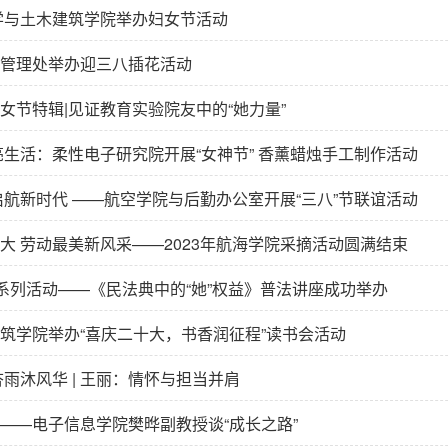
学与土木建筑学院举办妇女节活动
管理处举办迎三八插花活动
女节特辑|见证教育实验院友中的“她力量”
亮生活：柔性电子研究院开展“女神节” 香薰蜡烛手工制作活动
启航新时代 ——航空学院与后勤办公室开展“三八”节联谊活动
大 劳动最美新风采——2023年航海学院采摘活动圆满结束
工系列活动——《民法典中的“她”权益》普法讲座成功举办
筑学院举办“喜庆二十大，书香润征程”读书会活动
杏雨沐风华 | 王丽：情怀与担当并肩
——电子信息学院樊晔副教授谈“成长之路”