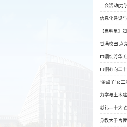
工会活动|力
信息化建设与
【启明星】妇
香满校园 点
巾帼绽芳华 
巾帼心向二十
“金点子”女
力学与土木建
献礼二十大 
身教大于言传