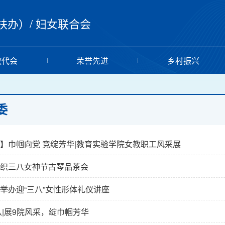
扶办）
/
妇女联合会
教代会
荣誉先进
乡村振兴
委
】巾帼向党 竞绽芳华|教育实验学院女教职工风采展
织三八女神节古琴品茶会
举办迎“三八”女性形体礼仪讲座
八|展9院风采，绽巾帼芳华